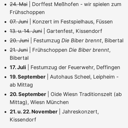
24. Mai
| Dorffest Meßhofen - wir spielen zum
Frühschoppen
07. Juni
| Konzert im Festspielhaus, Füssen
13. u. 14. Juni
| Gartenfest, Kissendorf
20. Juni
| Festumzug
Die Biber brennt
, Bibertal
21. Juni
| Frühschoppen
Die Biber brennt
,
Bibertal
17. Juli
| Festumzug der Feuerwehr, Deffingen
19. September
| Autohaus Scheel, Leipheim -
ab Mittag
20. September
| Oide Wiesn Traditionszelt (ab
Mittag), Wiesn München
21. u. 22. November
| Jahreskonzert,
Kissendorf