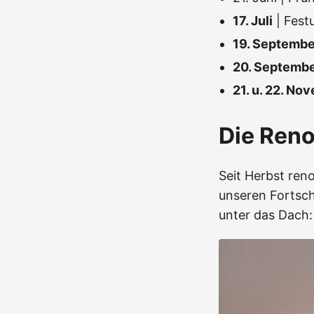
17. Juli
| Fest
19. Septembe
20. Septemb
21. u. 22. No
Die Ren
Seit Herbst reno
unseren Fortsch
unter das Dach: