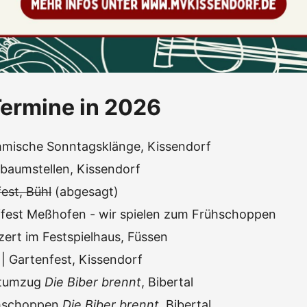
ermine in 2026
mische Sonntagsklänge, Kissendorf
baumstellen, Kissendorf
est, Bühl
(abgesagt)
ffest Meßhofen - wir spielen zum Frühschoppen
zert im Festspielhaus, Füssen
| Gartenfest, Kissendorf
stumzug
Die Biber brennt
, Bibertal
hschoppen
Die Biber brennt
, Bibertal