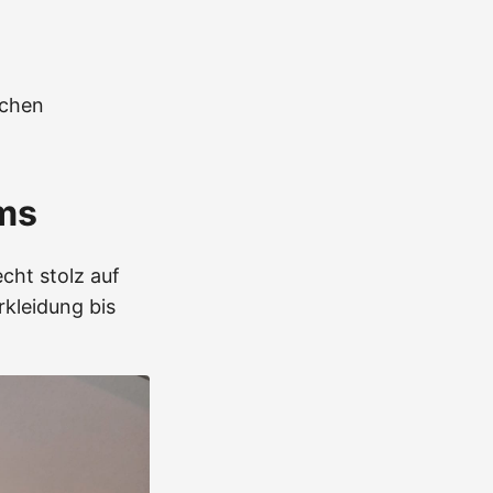
nchen
ms
cht stolz auf
rkleidung bis