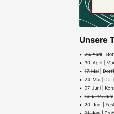
Unsere T
26. April
| Böh
30. April
| Mai
17. Mai
|
Dorff
24. Mai
| Dor
07. Juni
| Kon
13. u. 14. Juni
20. Juni
| Fe
21. Juni
| Frü