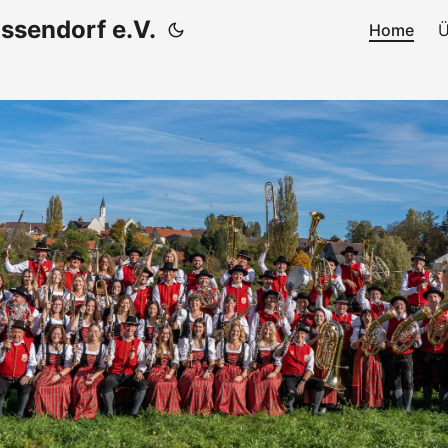
ssendorf e.V.
Home
Ü