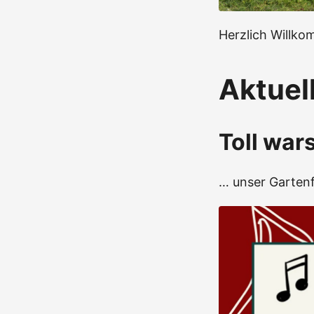
Herzlich Willko
Aktuel
Toll war
… unser Gartenf