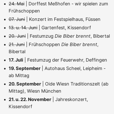
24. Mai
| Dorffest Meßhofen - wir spielen zum
Frühschoppen
07. Juni
| Konzert im Festspielhaus, Füssen
13. u. 14. Juni
| Gartenfest, Kissendorf
20. Juni
| Festumzug
Die Biber brennt
, Bibertal
21. Juni
| Frühschoppen
Die Biber brennt
,
Bibertal
17. Juli
| Festumzug der Feuerwehr, Deffingen
19. September
| Autohaus Scheel, Leipheim -
ab Mittag
20. September
| Oide Wiesn Traditionszelt (ab
Mittag), Wiesn München
21. u. 22. November
| Jahreskonzert,
Kissendorf