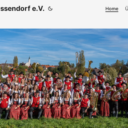
ssendorf e.V.
Home
Ü