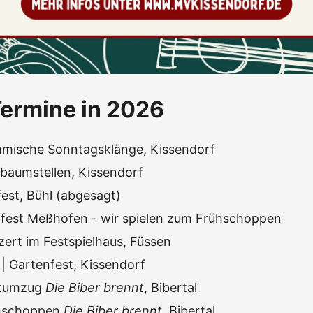
ermine in 2026
mische Sonntagsklänge, Kissendorf
baumstellen, Kissendorf
est, Bühl
(abgesagt)
ffest Meßhofen - wir spielen zum Frühschoppen
zert im Festspielhaus, Füssen
| Gartenfest, Kissendorf
stumzug
Die Biber brennt
, Bibertal
hschoppen
Die Biber brennt
, Bibertal