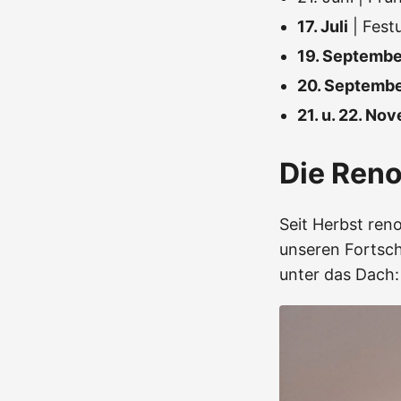
17. Juli
| Fest
19. Septembe
20. Septemb
21. u. 22. No
Die Ren
Seit Herbst reno
unseren Fortsch
unter das Dach: