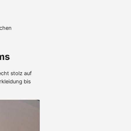
nchen
ms
cht stolz auf
rkleidung bis