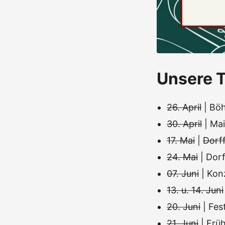
Unsere T
26. April
| Böh
30. April
| Mai
17. Mai
|
Dorff
24. Mai
| Dor
07. Juni
| Kon
13. u. 14. Juni
20. Juni
| Fe
21. Juni
| Frü