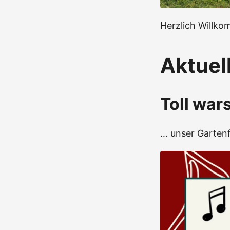
Herzlich Willko
Aktuel
Toll war
… unser Gartenf