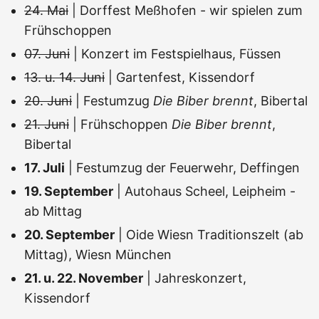
24. Mai
| Dorffest Meßhofen - wir spielen zum
Frühschoppen
07. Juni
| Konzert im Festspielhaus, Füssen
13. u. 14. Juni
| Gartenfest, Kissendorf
20. Juni
| Festumzug
Die Biber brennt
, Bibertal
21. Juni
| Frühschoppen
Die Biber brennt
,
Bibertal
17. Juli
| Festumzug der Feuerwehr, Deffingen
19. September
| Autohaus Scheel, Leipheim -
ab Mittag
20. September
| Oide Wiesn Traditionszelt (ab
Mittag), Wiesn München
21. u. 22. November
| Jahreskonzert,
Kissendorf