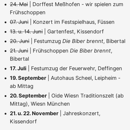
24. Mai
| Dorffest Meßhofen - wir spielen zum
Frühschoppen
07. Juni
| Konzert im Festspielhaus, Füssen
13. u. 14. Juni
| Gartenfest, Kissendorf
20. Juni
| Festumzug
Die Biber brennt
, Bibertal
21. Juni
| Frühschoppen
Die Biber brennt
,
Bibertal
17. Juli
| Festumzug der Feuerwehr, Deffingen
19. September
| Autohaus Scheel, Leipheim -
ab Mittag
20. September
| Oide Wiesn Traditionszelt (ab
Mittag), Wiesn München
21. u. 22. November
| Jahreskonzert,
Kissendorf