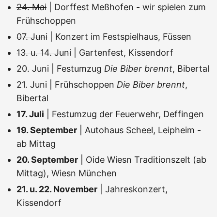
24. Mai
| Dorffest Meßhofen - wir spielen zum
Frühschoppen
07. Juni
| Konzert im Festspielhaus, Füssen
13. u. 14. Juni
| Gartenfest, Kissendorf
20. Juni
| Festumzug
Die Biber brennt
, Bibertal
21. Juni
| Frühschoppen
Die Biber brennt
,
Bibertal
17. Juli
| Festumzug der Feuerwehr, Deffingen
19. September
| Autohaus Scheel, Leipheim -
ab Mittag
20. September
| Oide Wiesn Traditionszelt (ab
Mittag), Wiesn München
21. u. 22. November
| Jahreskonzert,
Kissendorf