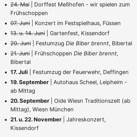
24. Mai
| Dorffest Meßhofen - wir spielen zum
Frühschoppen
07. Juni
| Konzert im Festspielhaus, Füssen
13. u. 14. Juni
| Gartenfest, Kissendorf
20. Juni
| Festumzug
Die Biber brennt
, Bibertal
21. Juni
| Frühschoppen
Die Biber brennt
,
Bibertal
17. Juli
| Festumzug der Feuerwehr, Deffingen
19. September
| Autohaus Scheel, Leipheim -
ab Mittag
20. September
| Oide Wiesn Traditionszelt (ab
Mittag), Wiesn München
21. u. 22. November
| Jahreskonzert,
Kissendorf