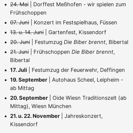
24. Mai
| Dorffest Meßhofen - wir spielen zum
Frühschoppen
07. Juni
| Konzert im Festspielhaus, Füssen
13. u. 14. Juni
| Gartenfest, Kissendorf
20. Juni
| Festumzug
Die Biber brennt
, Bibertal
21. Juni
| Frühschoppen
Die Biber brennt
,
Bibertal
17. Juli
| Festumzug der Feuerwehr, Deffingen
19. September
| Autohaus Scheel, Leipheim -
ab Mittag
20. September
| Oide Wiesn Traditionszelt (ab
Mittag), Wiesn München
21. u. 22. November
| Jahreskonzert,
Kissendorf