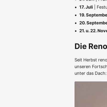
17. Juli
| Fest
19. Septembe
20. Septemb
21. u. 22. No
Die Ren
Seit Herbst reno
unseren Fortsch
unter das Dach: