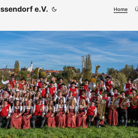
ssendorf e.V.
Home
Ü