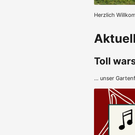
Herzlich Willko
Aktuel
Toll war
… unser Gartenf