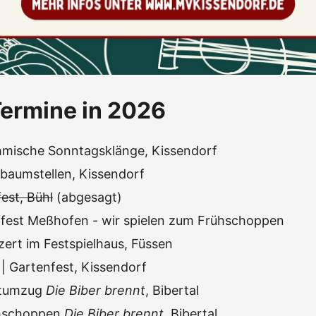
ermine in 2026
mische Sonntagsklänge, Kissendorf
baumstellen, Kissendorf
est, Bühl
(abgesagt)
ffest Meßhofen - wir spielen zum Frühschoppen
zert im Festspielhaus, Füssen
| Gartenfest, Kissendorf
stumzug
Die Biber brennt
, Bibertal
hschoppen
Die Biber brennt
, Bibertal