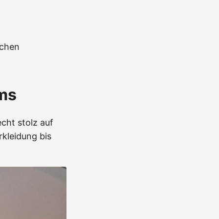
nchen
ms
cht stolz auf
rkleidung bis