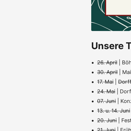
Unsere T
26. April
| Böh
30. April
| Mai
17. Mai
|
Dorff
24. Mai
| Dor
07. Juni
| Kon
13. u. 14. Juni
20. Juni
| Fe
21. Juni
| Frü