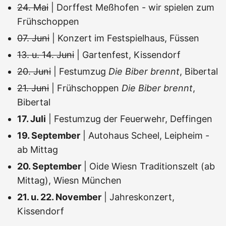
24. Mai
| Dorffest Meßhofen - wir spielen zum
Frühschoppen
07. Juni
| Konzert im Festspielhaus, Füssen
13. u. 14. Juni
| Gartenfest, Kissendorf
20. Juni
| Festumzug
Die Biber brennt
, Bibertal
21. Juni
| Frühschoppen
Die Biber brennt
,
Bibertal
17. Juli
| Festumzug der Feuerwehr, Deffingen
19. September
| Autohaus Scheel, Leipheim -
ab Mittag
20. September
| Oide Wiesn Traditionszelt (ab
Mittag), Wiesn München
21. u. 22. November
| Jahreskonzert,
Kissendorf