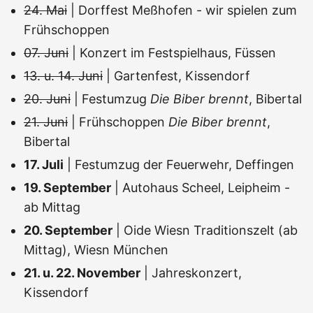
24. Mai
| Dorffest Meßhofen - wir spielen zum
Frühschoppen
07. Juni
| Konzert im Festspielhaus, Füssen
13. u. 14. Juni
| Gartenfest, Kissendorf
20. Juni
| Festumzug
Die Biber brennt
, Bibertal
21. Juni
| Frühschoppen
Die Biber brennt
,
Bibertal
17. Juli
| Festumzug der Feuerwehr, Deffingen
19. September
| Autohaus Scheel, Leipheim -
ab Mittag
20. September
| Oide Wiesn Traditionszelt (ab
Mittag), Wiesn München
21. u. 22. November
| Jahreskonzert,
Kissendorf