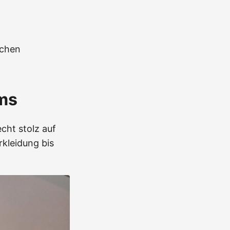
nchen
ms
cht stolz auf
rkleidung bis