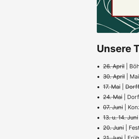
Unsere T
26. April
| Böh
30. April
| Mai
17. Mai
|
Dorff
24. Mai
| Dor
07. Juni
| Kon
13. u. 14. Juni
20. Juni
| Fe
21. Juni
| Frü