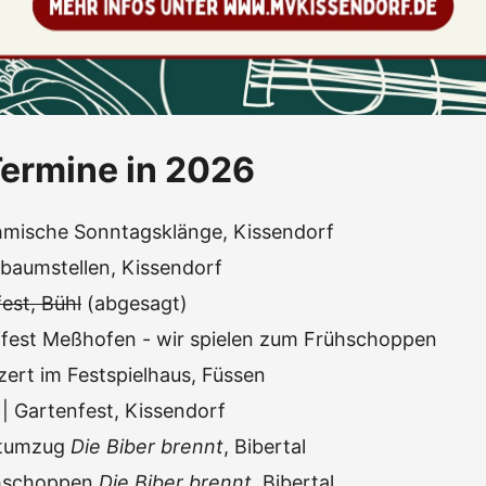
ermine in 2026
mische Sonntagsklänge, Kissendorf
baumstellen, Kissendorf
est, Bühl
(abgesagt)
ffest Meßhofen - wir spielen zum Frühschoppen
zert im Festspielhaus, Füssen
| Gartenfest, Kissendorf
stumzug
Die Biber brennt
, Bibertal
hschoppen
Die Biber brennt
, Bibertal