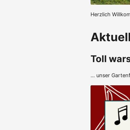
Herzlich Willko
Aktuel
Toll war
… unser Gartenf