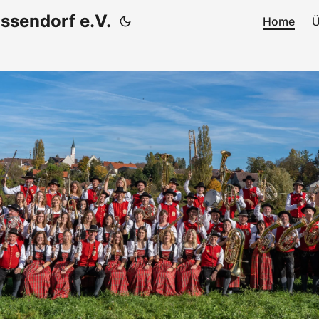
ssendorf e.V.
Home
Ü