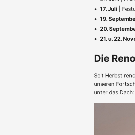
17. Juli
| Fest
19. Septembe
20. Septemb
21. u. 22. No
Die Ren
Seit Herbst reno
unseren Fortsch
unter das Dach: