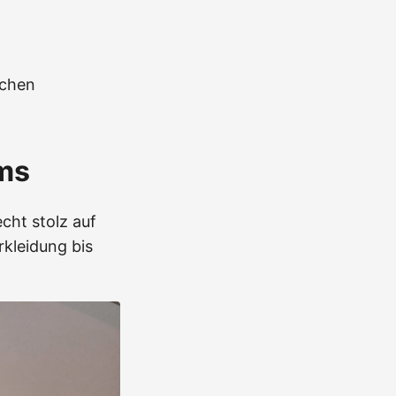
nchen
ms
cht stolz auf
rkleidung bis