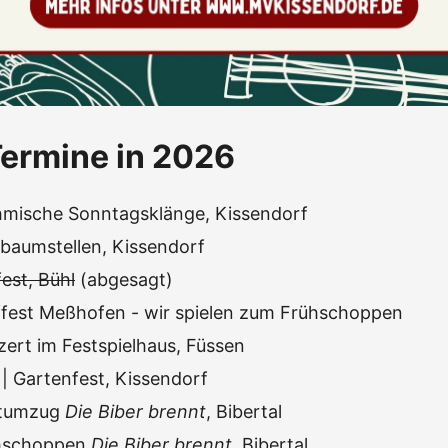
ermine in 2026
mische Sonntagsklänge, Kissendorf
baumstellen, Kissendorf
est, Bühl
(abgesagt)
ffest Meßhofen - wir spielen zum Frühschoppen
zert im Festspielhaus, Füssen
| Gartenfest, Kissendorf
stumzug
Die Biber brennt
, Bibertal
hschoppen
Die Biber brennt
, Bibertal