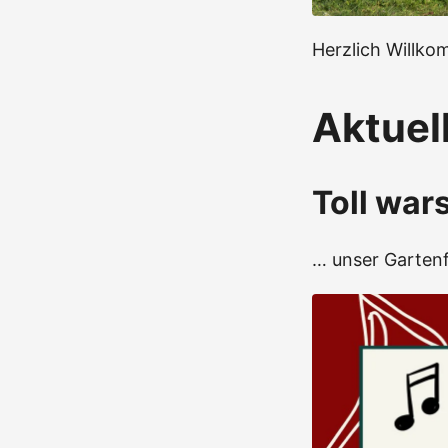
Herzlich Willko
Aktuel
Toll war
… unser Gartenf