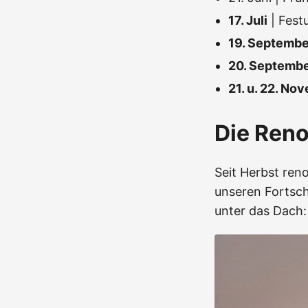
17. Juli
| Fest
19. Septembe
20. Septemb
21. u. 22. No
Die Ren
Seit Herbst reno
unseren Fortsch
unter das Dach: