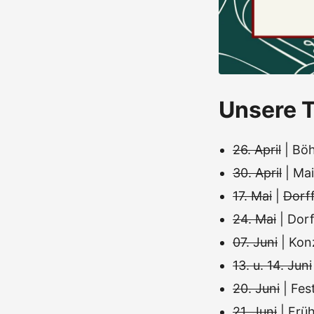
Unsere T
26. April
| Böh
30. April
| Mai
17. Mai
|
Dorff
24. Mai
| Dor
07. Juni
| Kon
13. u. 14. Juni
20. Juni
| Fe
21. Juni
| Frü