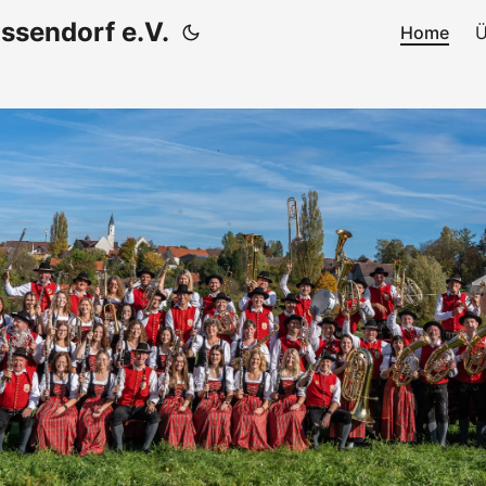
ssendorf e.V.
Home
Ü