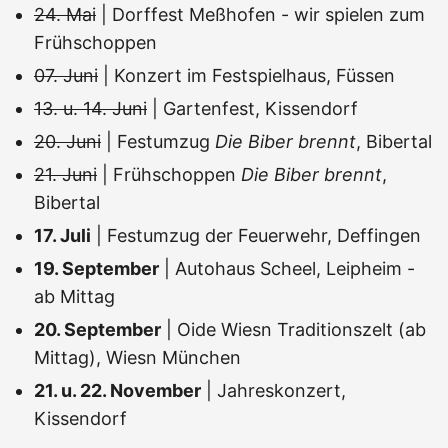
24. Mai
| Dorffest Meßhofen - wir spielen zum
Frühschoppen
07. Juni
| Konzert im Festspielhaus, Füssen
13. u. 14. Juni
| Gartenfest, Kissendorf
20. Juni
| Festumzug
Die Biber brennt
, Bibertal
21. Juni
| Frühschoppen
Die Biber brennt
,
Bibertal
17. Juli
| Festumzug der Feuerwehr, Deffingen
19. September
| Autohaus Scheel, Leipheim -
ab Mittag
20. September
| Oide Wiesn Traditionszelt (ab
Mittag), Wiesn München
21. u. 22. November
| Jahreskonzert,
Kissendorf