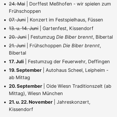
24. Mai
| Dorffest Meßhofen - wir spielen zum
Frühschoppen
07. Juni
| Konzert im Festspielhaus, Füssen
13. u. 14. Juni
| Gartenfest, Kissendorf
20. Juni
| Festumzug
Die Biber brennt
, Bibertal
21. Juni
| Frühschoppen
Die Biber brennt
,
Bibertal
17. Juli
| Festumzug der Feuerwehr, Deffingen
19. September
| Autohaus Scheel, Leipheim -
ab Mittag
20. September
| Oide Wiesn Traditionszelt (ab
Mittag), Wiesn München
21. u. 22. November
| Jahreskonzert,
Kissendorf