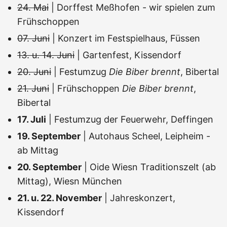
24. Mai
| Dorffest Meßhofen - wir spielen zum
Frühschoppen
07. Juni
| Konzert im Festspielhaus, Füssen
13. u. 14. Juni
| Gartenfest, Kissendorf
20. Juni
| Festumzug
Die Biber brennt
, Bibertal
21. Juni
| Frühschoppen
Die Biber brennt
,
Bibertal
17. Juli
| Festumzug der Feuerwehr, Deffingen
19. September
| Autohaus Scheel, Leipheim -
ab Mittag
20. September
| Oide Wiesn Traditionszelt (ab
Mittag), Wiesn München
21. u. 22. November
| Jahreskonzert,
Kissendorf