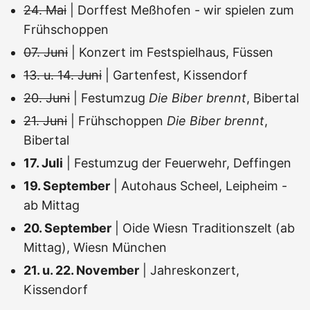
24. Mai
| Dorffest Meßhofen - wir spielen zum
Frühschoppen
07. Juni
| Konzert im Festspielhaus, Füssen
13. u. 14. Juni
| Gartenfest, Kissendorf
20. Juni
| Festumzug
Die Biber brennt
, Bibertal
21. Juni
| Frühschoppen
Die Biber brennt
,
Bibertal
17. Juli
| Festumzug der Feuerwehr, Deffingen
19. September
| Autohaus Scheel, Leipheim -
ab Mittag
20. September
| Oide Wiesn Traditionszelt (ab
Mittag), Wiesn München
21. u. 22. November
| Jahreskonzert,
Kissendorf