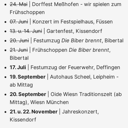
24. Mai
| Dorffest Meßhofen - wir spielen zum
Frühschoppen
07. Juni
| Konzert im Festspielhaus, Füssen
13. u. 14. Juni
| Gartenfest, Kissendorf
20. Juni
| Festumzug
Die Biber brennt
, Bibertal
21. Juni
| Frühschoppen
Die Biber brennt
,
Bibertal
17. Juli
| Festumzug der Feuerwehr, Deffingen
19. September
| Autohaus Scheel, Leipheim -
ab Mittag
20. September
| Oide Wiesn Traditionszelt (ab
Mittag), Wiesn München
21. u. 22. November
| Jahreskonzert,
Kissendorf