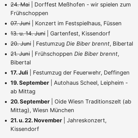
24. Mai
| Dorffest Meßhofen - wir spielen zum
Frühschoppen
07. Juni
| Konzert im Festspielhaus, Füssen
13. u. 14. Juni
| Gartenfest, Kissendorf
20. Juni
| Festumzug
Die Biber brennt
, Bibertal
21. Juni
| Frühschoppen
Die Biber brennt
,
Bibertal
17. Juli
| Festumzug der Feuerwehr, Deffingen
19. September
| Autohaus Scheel, Leipheim -
ab Mittag
20. September
| Oide Wiesn Traditionszelt (ab
Mittag), Wiesn München
21. u. 22. November
| Jahreskonzert,
Kissendorf