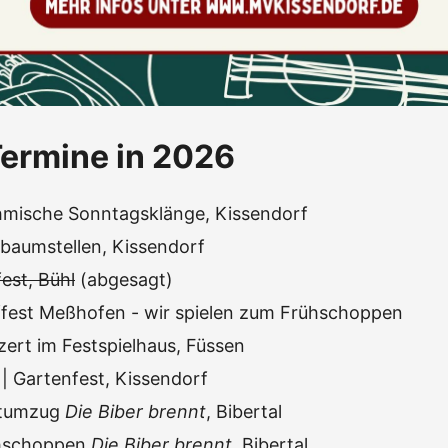
ermine in 2026
mische Sonntagsklänge, Kissendorf
baumstellen, Kissendorf
est, Bühl
(abgesagt)
ffest Meßhofen - wir spielen zum Frühschoppen
zert im Festspielhaus, Füssen
| Gartenfest, Kissendorf
stumzug
Die Biber brennt
, Bibertal
hschoppen
Die Biber brennt
, Bibertal