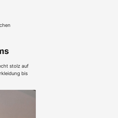
nchen
ms
cht stolz auf
rkleidung bis