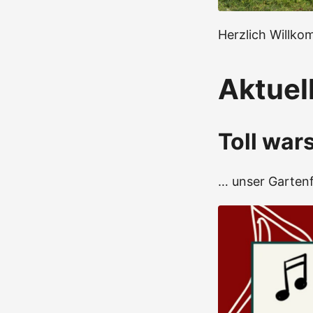
Herzlich Willko
Aktuel
Toll war
… unser Gartenf