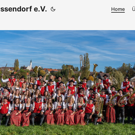
ssendorf e.V.
Home
Ü