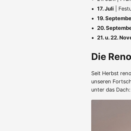
17. Juli
| Fest
19. Septembe
20. Septemb
21. u. 22. No
Die Ren
Seit Herbst reno
unseren Fortsch
unter das Dach: