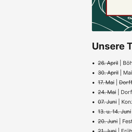
Unsere T
26. April
| Böh
30. April
| Mai
17. Mai
|
Dorff
24. Mai
| Dor
07. Juni
| Kon
13. u. 14. Juni
20. Juni
| Fe
21. Juni
| Frü