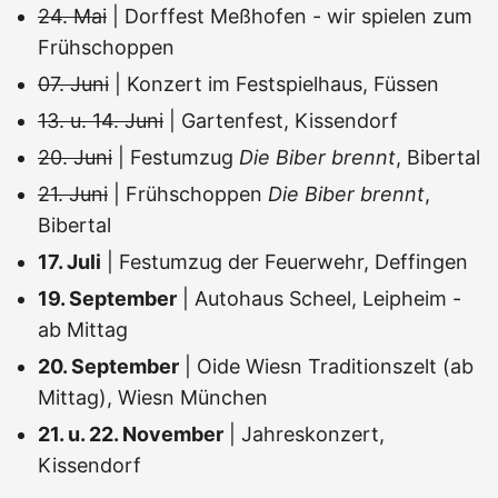
24. Mai
| Dorffest Meßhofen - wir spielen zum
Frühschoppen
07. Juni
| Konzert im Festspielhaus, Füssen
13. u. 14. Juni
| Gartenfest, Kissendorf
20. Juni
| Festumzug
Die Biber brennt
, Bibertal
21. Juni
| Frühschoppen
Die Biber brennt
,
Bibertal
17. Juli
| Festumzug der Feuerwehr, Deffingen
19. September
| Autohaus Scheel, Leipheim -
ab Mittag
20. September
| Oide Wiesn Traditionszelt (ab
Mittag), Wiesn München
21. u. 22. November
| Jahreskonzert,
Kissendorf