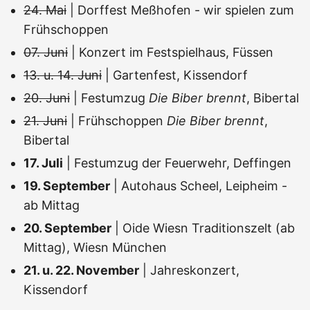
24. Mai
| Dorffest Meßhofen - wir spielen zum
Frühschoppen
07. Juni
| Konzert im Festspielhaus, Füssen
13. u. 14. Juni
| Gartenfest, Kissendorf
20. Juni
| Festumzug
Die Biber brennt
, Bibertal
21. Juni
| Frühschoppen
Die Biber brennt
,
Bibertal
17. Juli
| Festumzug der Feuerwehr, Deffingen
19. September
| Autohaus Scheel, Leipheim -
ab Mittag
20. September
| Oide Wiesn Traditionszelt (ab
Mittag), Wiesn München
21. u. 22. November
| Jahreskonzert,
Kissendorf