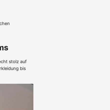
nchen
ms
cht stolz auf
rkleidung bis