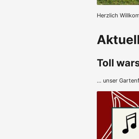
Herzlich Willko
Aktuel
Toll war
… unser Gartenf