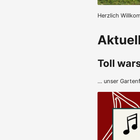
Herzlich Willko
Aktuel
Toll war
… unser Gartenf