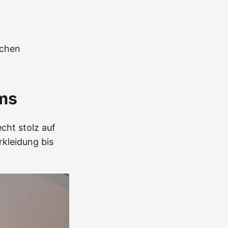
nchen
ms
cht stolz auf
rkleidung bis