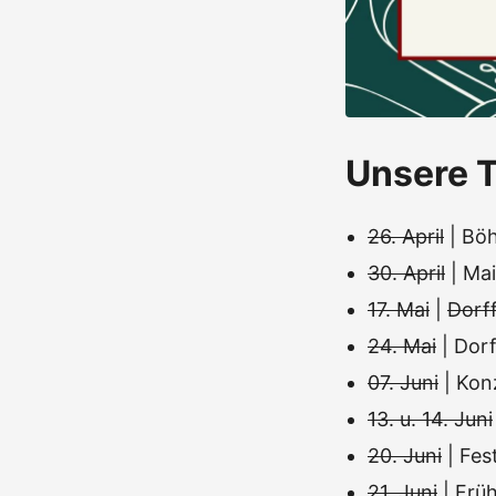
Unsere T
26. April
| Böh
30. April
| Mai
17. Mai
|
Dorff
24. Mai
| Dor
07. Juni
| Kon
13. u. 14. Juni
20. Juni
| Fe
21. Juni
| Frü