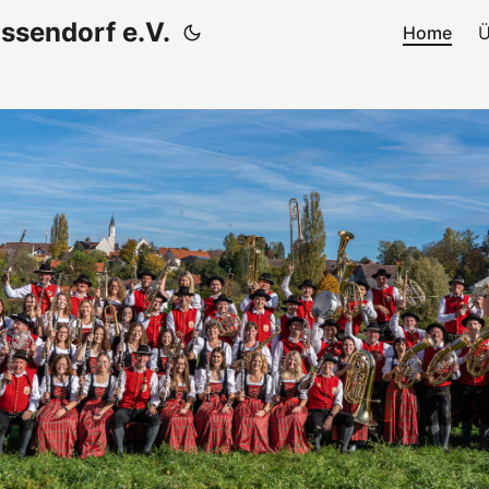
ssendorf e.V.
Home
Ü