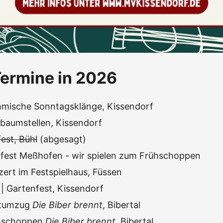
ermine in 2026
mische Sonntagsklänge, Kissendorf
baumstellen, Kissendorf
est, Bühl
(abgesagt)
ffest Meßhofen - wir spielen zum Frühschoppen
zert im Festspielhaus, Füssen
| Gartenfest, Kissendorf
stumzug
Die Biber brennt
, Bibertal
hschoppen
Die Biber brennt
, Bibertal