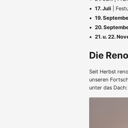
17. Juli
| Fest
19. Septembe
20. Septemb
21. u. 22. No
Die Ren
Seit Herbst reno
unseren Fortsch
unter das Dach: