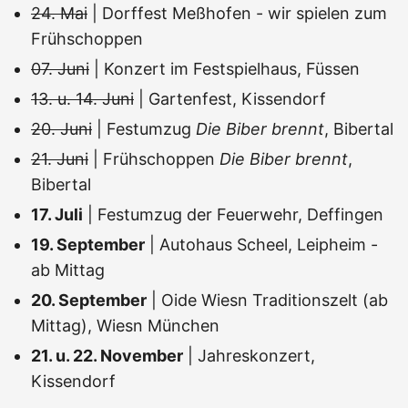
24. Mai
| Dorffest Meßhofen - wir spielen zum
Frühschoppen
07. Juni
| Konzert im Festspielhaus, Füssen
13. u. 14. Juni
| Gartenfest, Kissendorf
20. Juni
| Festumzug
Die Biber brennt
, Bibertal
21. Juni
| Frühschoppen
Die Biber brennt
,
Bibertal
17. Juli
| Festumzug der Feuerwehr, Deffingen
19. September
| Autohaus Scheel, Leipheim -
ab Mittag
20. September
| Oide Wiesn Traditionszelt (ab
Mittag), Wiesn München
21. u. 22. November
| Jahreskonzert,
Kissendorf