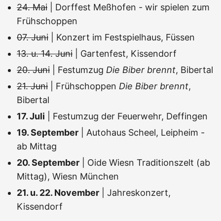
24. Mai
| Dorffest Meßhofen - wir spielen zum
Frühschoppen
07. Juni
| Konzert im Festspielhaus, Füssen
13. u. 14. Juni
| Gartenfest, Kissendorf
20. Juni
| Festumzug
Die Biber brennt
, Bibertal
21. Juni
| Frühschoppen
Die Biber brennt
,
Bibertal
17. Juli
| Festumzug der Feuerwehr, Deffingen
19. September
| Autohaus Scheel, Leipheim -
ab Mittag
20. September
| Oide Wiesn Traditionszelt (ab
Mittag), Wiesn München
21. u. 22. November
| Jahreskonzert,
Kissendorf