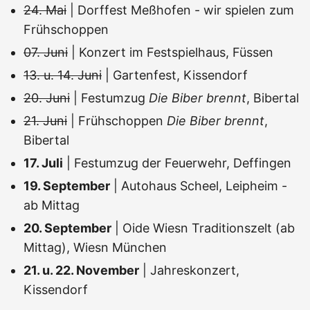
24. Mai
| Dorffest Meßhofen - wir spielen zum
Frühschoppen
07. Juni
| Konzert im Festspielhaus, Füssen
13. u. 14. Juni
| Gartenfest, Kissendorf
20. Juni
| Festumzug
Die Biber brennt
, Bibertal
21. Juni
| Frühschoppen
Die Biber brennt
,
Bibertal
17. Juli
| Festumzug der Feuerwehr, Deffingen
19. September
| Autohaus Scheel, Leipheim -
ab Mittag
20. September
| Oide Wiesn Traditionszelt (ab
Mittag), Wiesn München
21. u. 22. November
| Jahreskonzert,
Kissendorf