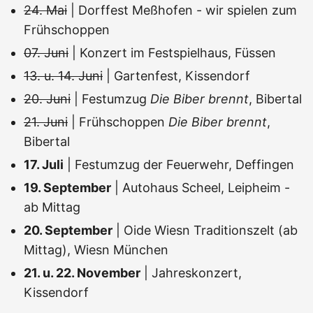
24. Mai
| Dorffest Meßhofen - wir spielen zum
Frühschoppen
07. Juni
| Konzert im Festspielhaus, Füssen
13. u. 14. Juni
| Gartenfest, Kissendorf
20. Juni
| Festumzug
Die Biber brennt
, Bibertal
21. Juni
| Frühschoppen
Die Biber brennt
,
Bibertal
17. Juli
| Festumzug der Feuerwehr, Deffingen
19. September
| Autohaus Scheel, Leipheim -
ab Mittag
20. September
| Oide Wiesn Traditionszelt (ab
Mittag), Wiesn München
21. u. 22. November
| Jahreskonzert,
Kissendorf