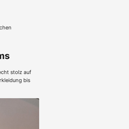
nchen
ms
cht stolz auf
rkleidung bis