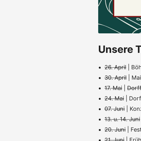
Unsere T
26. April
| Böh
30. April
| Mai
17. Mai
|
Dorff
24. Mai
| Dor
07. Juni
| Kon
13. u. 14. Juni
20. Juni
| Fe
21. Juni
| Frü