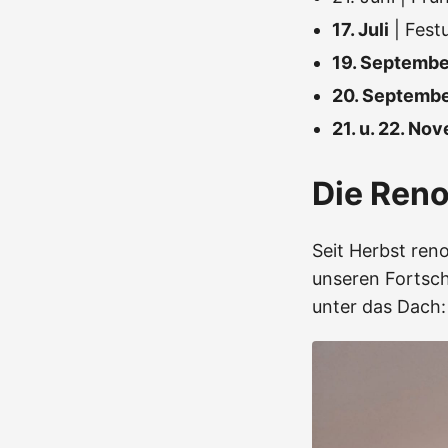
17. Juli
| Fest
19. Septembe
20. Septemb
21. u. 22. No
Die Ren
Seit Herbst reno
unseren Fortsch
unter das Dach: