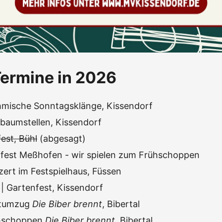
ermine in 2026
mische Sonntagsklänge, Kissendorf
baumstellen, Kissendorf
est, Bühl
(abgesagt)
ffest Meßhofen - wir spielen zum Frühschoppen
zert im Festspielhaus, Füssen
| Gartenfest, Kissendorf
stumzug
Die Biber brennt
, Bibertal
hschoppen
Die Biber brennt
, Bibertal