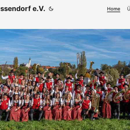
ssendorf e.V.
Home
Ü