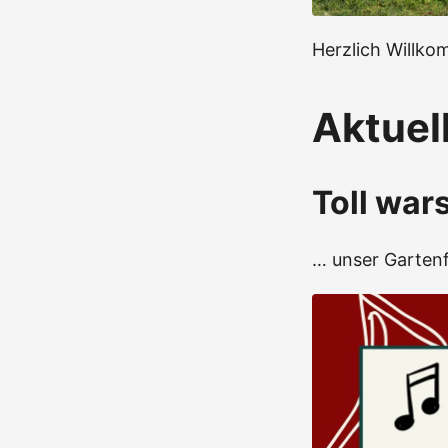
Herzlich Willko
Aktuel
Toll war
… unser Gartenf