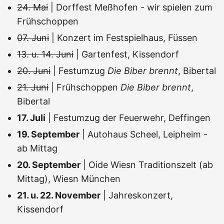
24. Mai
| Dorffest Meßhofen - wir spielen zum
Frühschoppen
07. Juni
| Konzert im Festspielhaus, Füssen
13. u. 14. Juni
| Gartenfest, Kissendorf
20. Juni
| Festumzug
Die Biber brennt
, Bibertal
21. Juni
| Frühschoppen
Die Biber brennt
,
Bibertal
17. Juli
| Festumzug der Feuerwehr, Deffingen
19. September
| Autohaus Scheel, Leipheim -
ab Mittag
20. September
| Oide Wiesn Traditionszelt (ab
Mittag), Wiesn München
21. u. 22. November
| Jahreskonzert,
Kissendorf