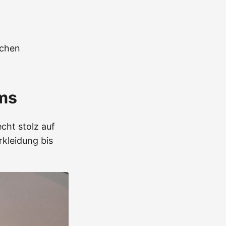
nchen
ms
cht stolz auf
rkleidung bis