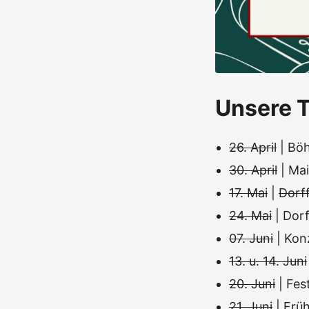
Unsere T
26. April
| Böh
30. April
| Mai
17. Mai
|
Dorff
24. Mai
| Dor
07. Juni
| Kon
13. u. 14. Juni
20. Juni
| Fe
21. Juni
| Frü