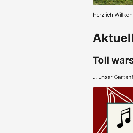
Herzlich Willko
Aktuel
Toll war
… unser Gartenf