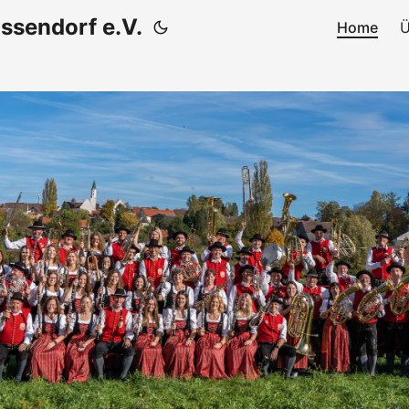
ssendorf e.V.
Home
Ü