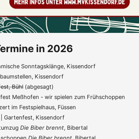
ermine in 2026
mische Sonntagsklänge, Kissendorf
baumstellen, Kissendorf
est, Bühl
(abgesagt)
ffest Meßhofen - wir spielen zum Frühschoppen
zert im Festspielhaus, Füssen
| Gartenfest, Kissendorf
stumzug
Die Biber brennt
, Bibertal
hschoppen
Die Biber brennt
, Bibertal