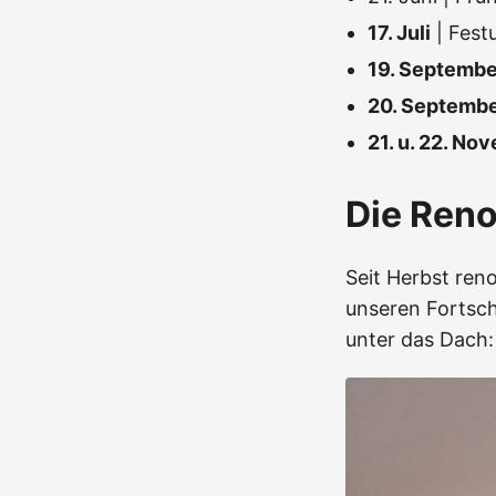
17. Juli
| Fest
19. Septembe
20. Septemb
21. u. 22. No
Die Ren
Seit Herbst reno
unseren Fortsch
unter das Dach: