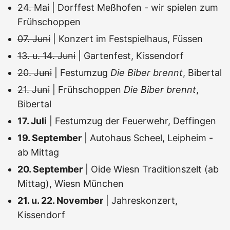
24. Mai
| Dorffest Meßhofen - wir spielen zum
Frühschoppen
07. Juni
| Konzert im Festspielhaus, Füssen
13. u. 14. Juni
| Gartenfest, Kissendorf
20. Juni
| Festumzug
Die Biber brennt
, Bibertal
21. Juni
| Frühschoppen
Die Biber brennt
,
Bibertal
17. Juli
| Festumzug der Feuerwehr, Deffingen
19. September
| Autohaus Scheel, Leipheim -
ab Mittag
20. September
| Oide Wiesn Traditionszelt (ab
Mittag), Wiesn München
21. u. 22. November
| Jahreskonzert,
Kissendorf