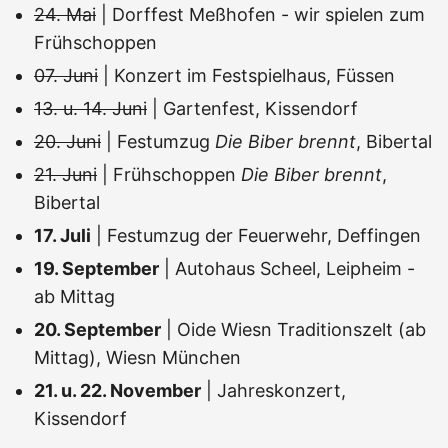
24. Mai
| Dorffest Meßhofen - wir spielen zum
Frühschoppen
07. Juni
| Konzert im Festspielhaus, Füssen
13. u. 14. Juni
| Gartenfest, Kissendorf
20. Juni
| Festumzug
Die Biber brennt
, Bibertal
21. Juni
| Frühschoppen
Die Biber brennt
,
Bibertal
17. Juli
| Festumzug der Feuerwehr, Deffingen
19. September
| Autohaus Scheel, Leipheim -
ab Mittag
20. September
| Oide Wiesn Traditionszelt (ab
Mittag), Wiesn München
21. u. 22. November
| Jahreskonzert,
Kissendorf