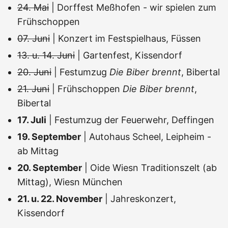
24. Mai
| Dorffest Meßhofen - wir spielen zum
Frühschoppen
07. Juni
| Konzert im Festspielhaus, Füssen
13. u. 14. Juni
| Gartenfest, Kissendorf
20. Juni
| Festumzug
Die Biber brennt
, Bibertal
21. Juni
| Frühschoppen
Die Biber brennt
,
Bibertal
17. Juli
| Festumzug der Feuerwehr, Deffingen
19. September
| Autohaus Scheel, Leipheim -
ab Mittag
20. September
| Oide Wiesn Traditionszelt (ab
Mittag), Wiesn München
21. u. 22. November
| Jahreskonzert,
Kissendorf