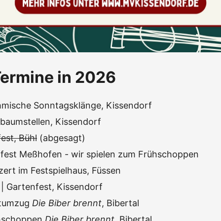
ermine in 2026
mische Sonntagsklänge, Kissendorf
baumstellen, Kissendorf
est, Bühl
(abgesagt)
ffest Meßhofen - wir spielen zum Frühschoppen
zert im Festspielhaus, Füssen
| Gartenfest, Kissendorf
stumzug
Die Biber brennt
, Bibertal
hschoppen
Die Biber brennt
, Bibertal