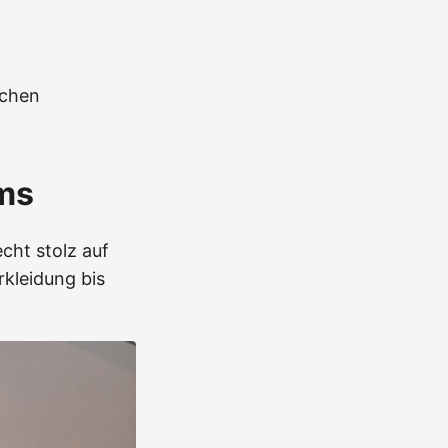
nchen
ms
cht stolz auf
rkleidung bis