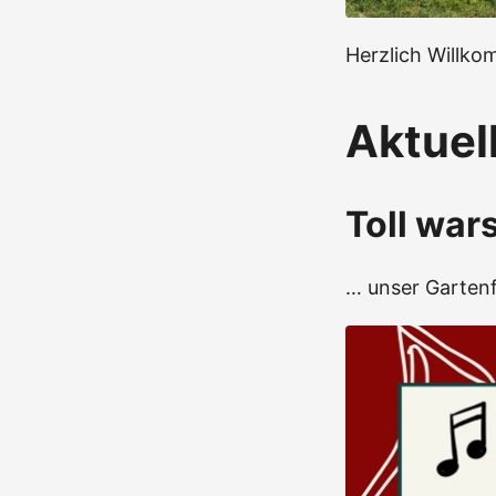
Herzlich Willko
Aktuel
Toll war
… unser Gartenf