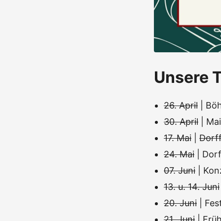
Unsere T
26. April
| Böh
30. April
| Mai
17. Mai
|
Dorff
24. Mai
| Dor
07. Juni
| Kon
13. u. 14. Juni
20. Juni
| Fe
21. Juni
| Frü