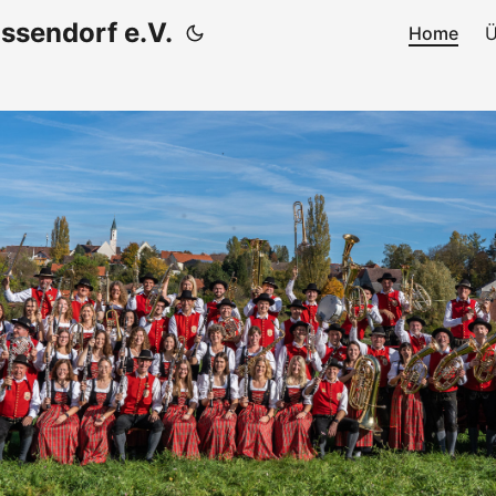
ssendorf e.V.
Home
Ü