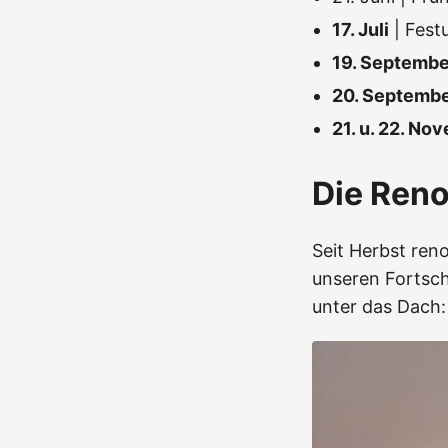
17. Juli
| Fest
19. Septembe
20. Septemb
21. u. 22. No
Die Ren
Seit Herbst reno
unseren Fortsch
unter das Dach: